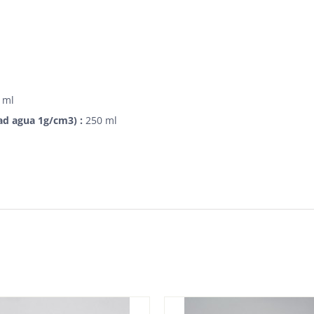
 ml
ad agua 1g/cm3) :
250 ml