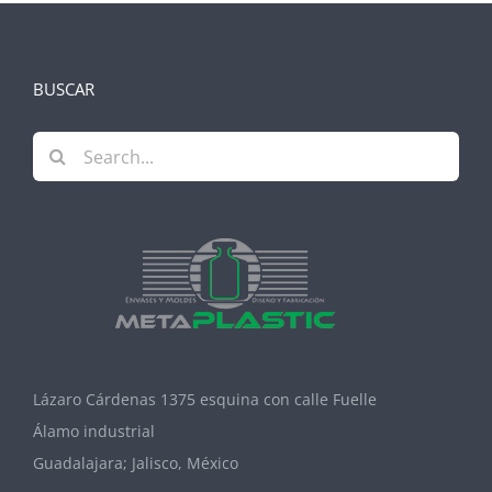
BUSCAR
Search
for:
Lázaro Cárdenas 1375 esquina con calle Fuelle
Álamo industrial
Guadalajara; Jalisco, México