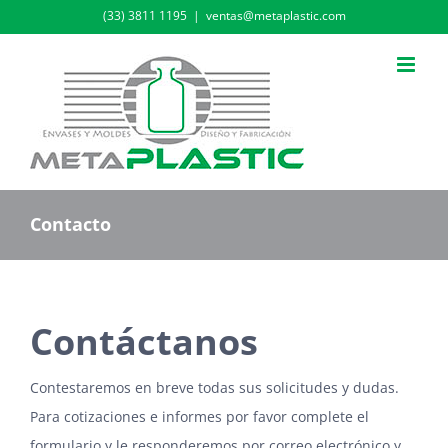
Skip
(33) 3811 1195
|
ventas@metaplastic.com
to
content
Contacto
Contáctanos
Contestaremos en breve todas sus solicitudes y dudas.
Para cotizaciones e informes por favor complete el
formulario y le responderemos por correo electrónico y