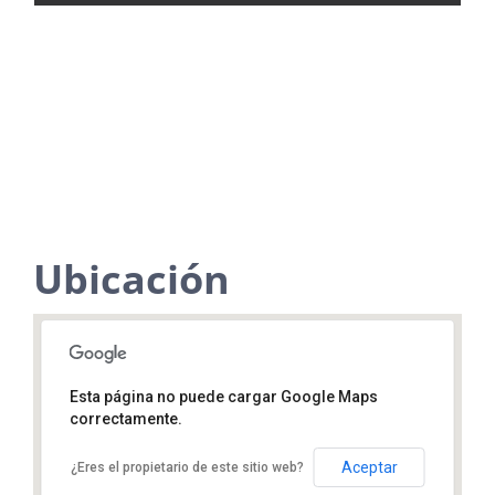
Ubicación
Esta página no puede cargar Google Maps
Calz Lázaro Cárdenas & Fuelle, Lázaro
correctamente.
Cárdenas, 44490 Guadalajara, Jal.
Aceptar
¿Eres el propietario de este sitio web?