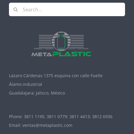
Search
for:
Lázaro Cárdenas 1375 esquina con calle Fuelle
Álamo industrial
Guadalajara; Jalisco, México
Phone:
3811 1195; 3811 0779; 3811 4413; 3812 6936
Email:
ventas@metaplastic.com