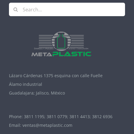
Search
for:
Lázaro Cárdenas 1375 esquina con calle Fuelle
Álamo industrial
Guadalajara; Jalisco, México
Phone:
3811 1195; 3811 0779; 3811 4413; 3812 6936
Email:
ventas@metaplastic.com