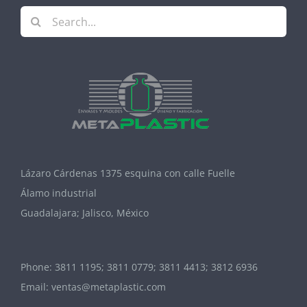
Search
for:
Lázaro Cárdenas 1375 esquina con calle Fuelle
Álamo industrial
Guadalajara; Jalisco, México
Phone:
3811 1195; 3811 0779; 3811 4413; 3812 6936
Email:
ventas@metaplastic.com