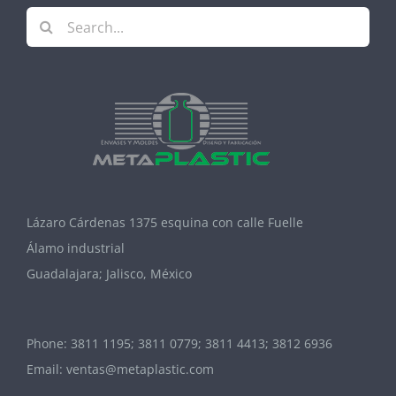
Search
for:
Lázaro Cárdenas 1375 esquina con calle Fuelle
Álamo industrial
Guadalajara; Jalisco, México
Phone:
3811 1195; 3811 0779; 3811 4413; 3812 6936
Email:
ventas@metaplastic.com