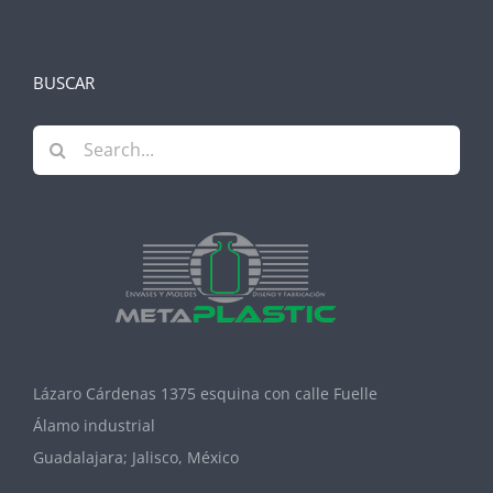
BUSCAR
Search
for:
Lázaro Cárdenas 1375 esquina con calle Fuelle
Álamo industrial
Guadalajara; Jalisco, México