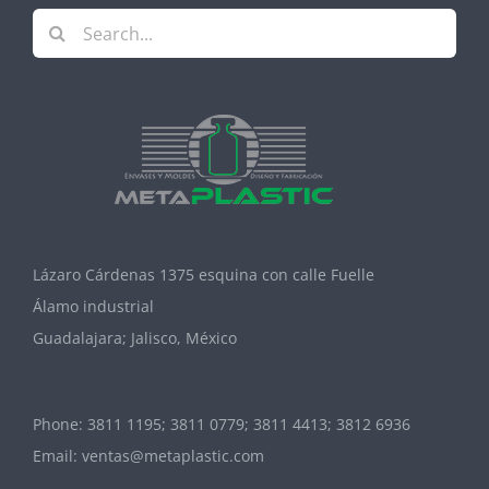
Search
for:
Lázaro Cárdenas 1375 esquina con calle Fuelle
Álamo industrial
Guadalajara; Jalisco, México
Phone:
3811 1195; 3811 0779; 3811 4413; 3812 6936
Email:
ventas@metaplastic.com