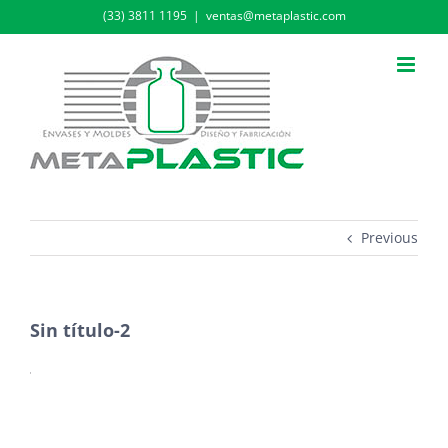
Skip
(33) 3811 1195
|
ventas@metaplastic.com
to
content
Previous
Sin título-2