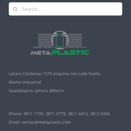
Search
for:
Lázaro Cárdenas 1375 esquina con calle Fuelle
Álamo industrial
Guadalajara; Jalisco, México
Phone:
3811 1195; 3811 0779; 3811 4413; 3812 6936
Email:
ventas@metaplastic.com