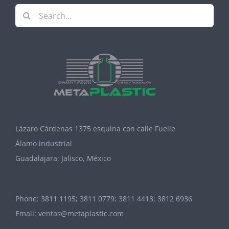
Search
for:
Lázaro Cárdenas 1375 esquina con calle Fuelle
Álamo industrial
Guadalajara; Jalisco, México
Phone:
3811 1195; 3811 0779; 3811 4413; 3812 6936
Email:
ventas@metaplastic.com