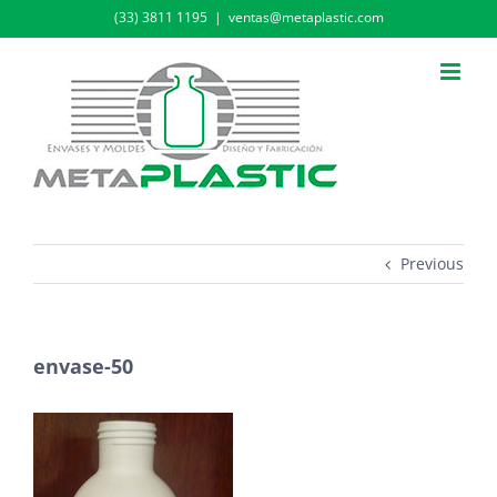
Skip
(33) 3811 1195
|
ventas@metaplastic.com
to
content
Previous
envase-50