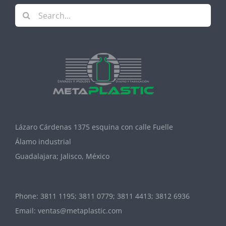
Search
for:
Lázaro Cárdenas 1375 esquina con calle Fuelle
Álamo industrial
Guadalajara; Jalisco, México
Phone:
3811 1195; 3811 0779; 3811 4413; 3812 6936
Email:
ventas@metaplastic.com